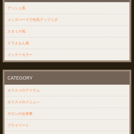
アッシュ系
メンズパーマで色気アップ☆彡
スタミナ苑
ドラえもん展
インナーカラー
CATEGORY
オススメのアイテム
オススメのメニュ―
サロンの出来事
プライベート