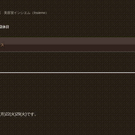
 美容室インシエム（Insieme）
店休日
ース
1(月)22(火)29(火)です。